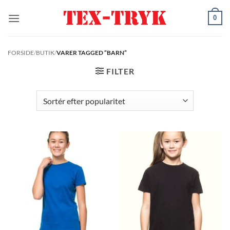
Fortsæt
0
til
indhold
FORSIDE
/
BUTIK
/
VARER TAGGED “BARN”
FILTER