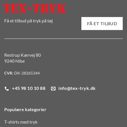
Få et tilbud på tryk på tøj
FÅ ET TILBUD
Restrup Kærvej 80
9240 Nibe
CVR:
DK-28265344
+45 98 10 10 88
info@tex-tryk.dk
Populære kategorier
T-shirts med tryk