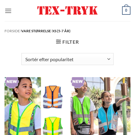
Fortsæt
0
til
indhold
FORSIDE
/
VARE STØRRELSE
/
XS (5-7 ÅR)
FILTER