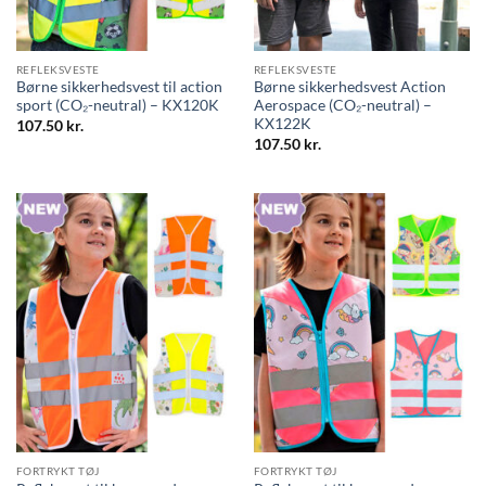
REFLEKSVESTE
REFLEKSVESTE
Børne sikkerhedsvest til action
Børne sikkerhedsvest Action
sport (CO₂-neutral) – KX120K
Aerospace (CO₂-neutral) –
KX122K
107.50
kr.
107.50
kr.
FORTRYKT TØJ
FORTRYKT TØJ