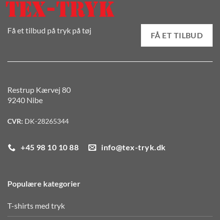
Få et tilbud på tryk på tøj
FÅ ET TILBUD
Restrup Kærvej 80
9240 Nibe
CVR:
DK-28265344
+45 98 10 10 88
info@tex-tryk.dk
Populære kategorier
T-shirts med tryk