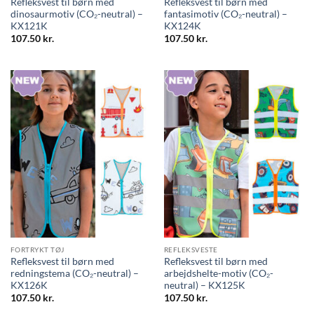
Refleksvest til børn med
Refleksvest til børn med
dinosaurmotiv (CO₂-neutral) –
fantasimotiv (CO₂-neutral) –
KX121K
KX124K
107.50
kr.
107.50
kr.
FORTRYKT TØJ
REFLEKSVESTE
Refleksvest til børn med
Refleksvest til børn med
redningstema (CO₂-neutral) –
arbejdshelte-motiv (CO₂-
KX126K
neutral) – KX125K
107.50
kr.
107.50
kr.