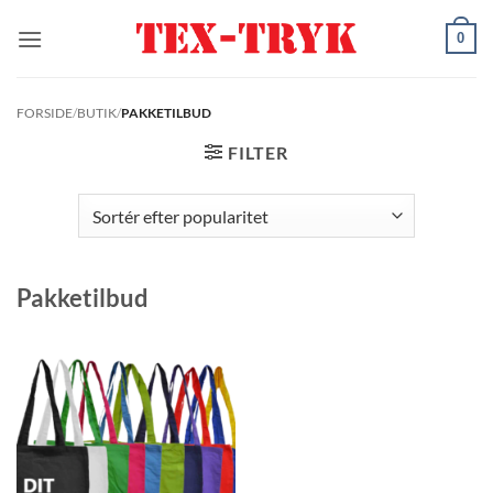
Fortsæt
0
til
indhold
FORSIDE
/
BUTIK
/
PAKKETILBUD
FILTER
Pakketilbud