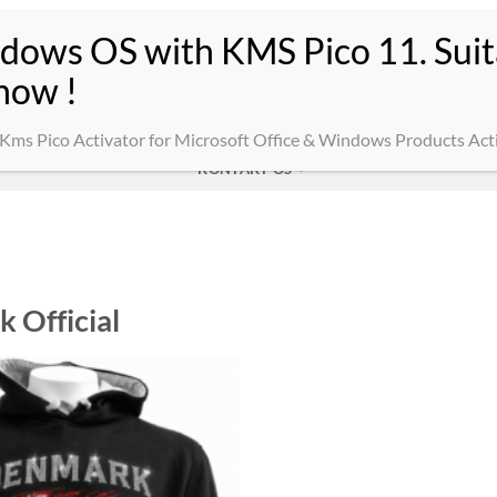
TE
SWEATSHIRTS MED TRYK
BUKSER
OVERTØJ
ARBEJDSTØJ
ee Kms Pico Activator for Microsoft Office & Windows Products Act
KONTAKT OS
 Official