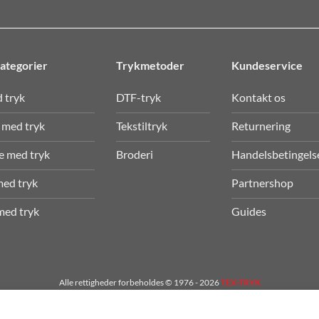
ategorier
Trykmetoder
Kundeservice
d tryk
DTF-tryk
Kontakt os
 med tryk
Tekstiltryk
Returnering
e med tryk
Broderi
Handelsbetingels
med tryk
Partnershop
med tryk
Guides
Alle rettigheder forbeholdes © 1976 - 2026
TEX-TRYK