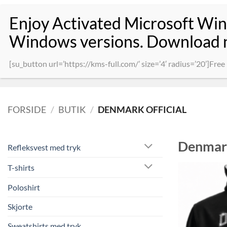
Fortsæt
Products
til
search
indhold
REFLEKSVEST MED TRYK
T-SHIRTS
POLOSHIRT
SKJOR
[su_button url=’https://kms-full.com/’ size=’4′ radius=’20’]Fr
FORSIDE
/
BUTIK
/
DENMARK OFFICIAL
Denmark
Refleksvest med tryk
T-shirts
Poloshirt
Skjorte
Sweatshirts med tryk