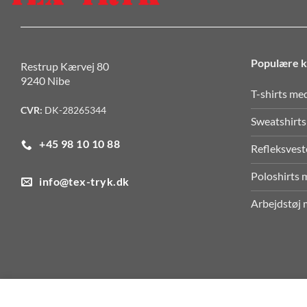
Populære k
Restrup Kærvej 80
9240 Nibe
T-shirts me
CVR:
DK-28265344
Sweatshirts
+45 98 10 10 88
Refleksvest
Poloshirts 
info@tex-tryk.dk
Arbejdstøj 