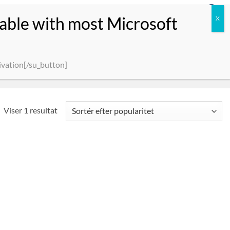
0
LOG IND
KURV /
0.00
KR.
SPORT OG TRÆNINGSTØJ
ACCESSORIES
PATCHES
ivation[/su_button]
Viser 1 resultat