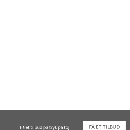
Få et tilbud på tryk på tøj
FÅ ET TILBUD