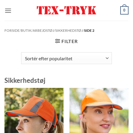
Fortsæt
0
til
indhold
FORSIDE
/
BUTIK
/
ARBEJDSTØJ
/
SIKKERHEDSTØJ
/
SIDE 2
FILTER
Sikkerhedstøj