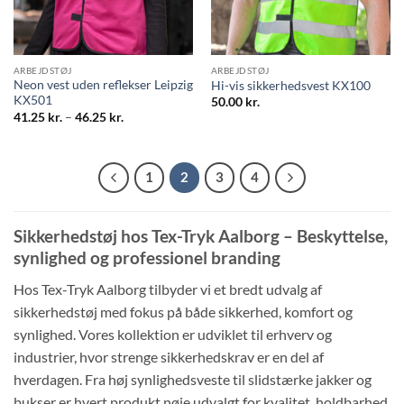
ARBEJDSTØJ
ARBEJDSTØJ
Neon vest uden reflekser Leipzig
Hi-vis sikkerhedsvest KX100
KX501
50.00
kr.
Prisinterval:
41.25
kr.
–
46.25
kr.
41.25 kr.
til
46.25 kr.
1
2
3
4
Sikkerhedstøj hos Tex-Tryk Aalborg – Beskyttelse,
synlighed og professionel branding
Hos Tex-Tryk Aalborg tilbyder vi et bredt udvalg af
sikkerhedstøj med fokus på både sikkerhed, komfort og
synlighed. Vores kollektion er udviklet til erhverv og
industrier, hvor strenge sikkerhedskrav er en del af
hverdagen. Fra høj synlighedsveste til slidstærke jakker og
bukser er hvert produkt nøje udvalgt for kvalitet, holdbarhed