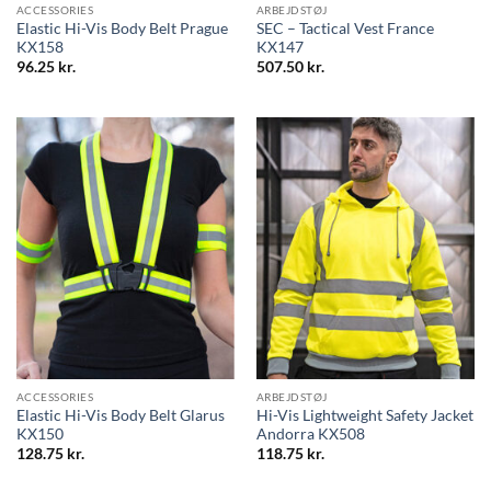
ACCESSORIES
ARBEJDSTØJ
Elastic Hi-Vis Body Belt Prague
SEC – Tactical Vest France
KX158
KX147
96.25
kr.
507.50
kr.
ACCESSORIES
ARBEJDSTØJ
Elastic Hi-Vis Body Belt Glarus
Hi-Vis Lightweight Safety Jacket
KX150
Andorra KX508
128.75
kr.
118.75
kr.