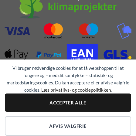
Vi bruger nødvendige cookies for at få webshoppen til at
fungere og – med dit samtykke – statistik- og
markedsføringscookies. Du kan acceptere eller afvise valgfrie
cookies.
Læs privatlivs- og cookiepolitikken
.
Alle rettigheder forbeholdes © 1976 - 2026
TEX-
ACCEPTER ALLE
TRYK
AFVIS VALGFRIE
COOKIEINDSTILLINGER