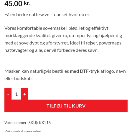
45.00
kr.
Få en bedre nattesøvn – uanset hvor du er.
Vores komfortable sovemaske i blød, let og effektivt
mørklæggende kvalitet giver ro, dæmper lys og hjælper dig
med at sove dybt og uforstyrret. Ideel til rejser, powernaps,
nattevagter og alle, der vil forbedre deres søvn.
Masken kan naturligvis bestilles
med DTF-tryk
af logo, navn
eller budskab.
Sovemaske antal
TILFØJ TIL KURV
Varenummer (SKU):
KX115
Kategori:
Accessories