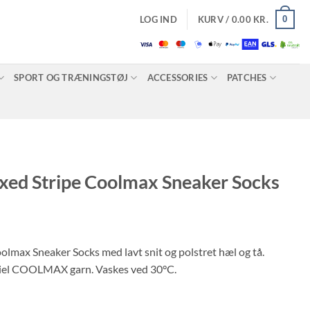
0
LOG IND
KURV /
0.00
KR.
SPORT OG TRÆNINGSTØJ
ACCESSORIES
PATCHES
ed Stripe Coolmax Sneaker Socks
lmax Sneaker Socks med lavt snit og polstret hæl og tå.
riel COOLMAX garn. Vaskes ved 30°C.