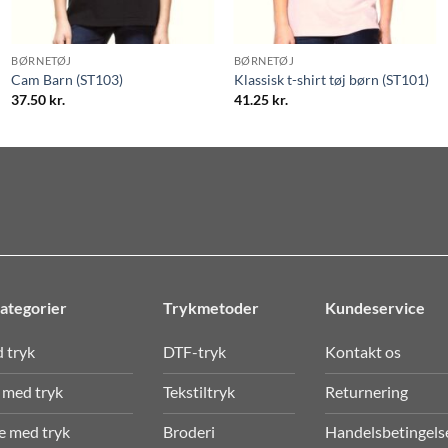
BØRNETØJ
BØRNETØJ
Cam Barn (ST103)
Klassisk t-shirt tøj børn (ST101)
37.50
kr.
41.25
kr.
ategorier
Trykmetoder
Kundeservice
d tryk
DTF-tryk
Kontakt os
 med tryk
Tekstiltryk
Returnering
e med tryk
Broderi
Handelsbetingels