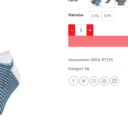
Størrelse
L/XL
S/M
RT295 3-Pack Mixed Stripe Coolm
Varenummer (SKU):
RT295
Kategori:
Tøj