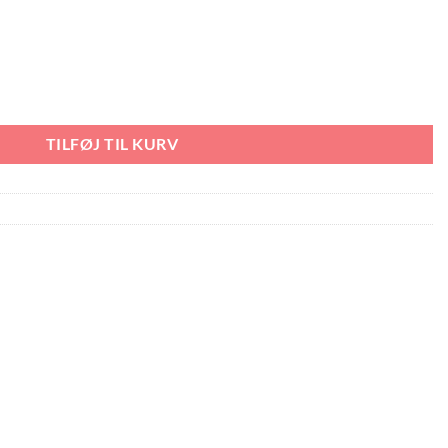
ax Sneaker Socks antal
TILFØJ TIL KURV