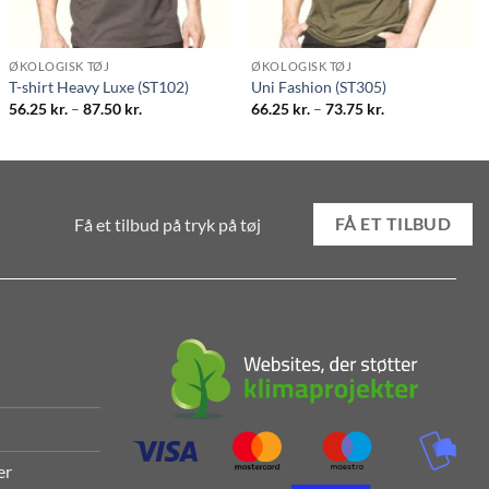
ØKOLOGISK TØJ
ØKOLOGISK TØJ
T-shirt Heavy Luxe (ST102)
Uni Fashion (ST305)
Prisinterval:
Prisinterval:
56.25
kr.
–
87.50
kr.
66.25
kr.
–
73.75
kr.
56.25 kr.
66.25 kr.
til
til
87.50 kr.
73.75 kr.
Få et tilbud på tryk på tøj
FÅ ET TILBUD
er