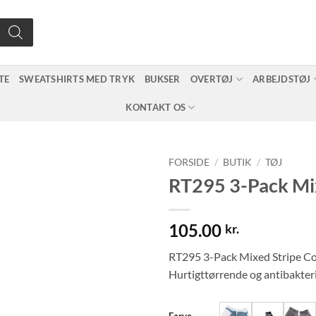
TE
SWEATSHIRTS MED TRYK
BUKSER
OVERTØJ
ARBEJDSTØJ
KONTAKT OS
FORSIDE
/
BUTIK
/
TØJ
RT295 3-Pack Mix
105.00
kr.
RT295 3-Pack Mixed Stripe Coo
Hurtigttørrende og antibakte
Farve