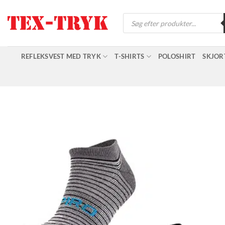
Fortsæt
Products
til
search
indhold
REFLEKSVEST MED TRYK
T-SHIRTS
POLOSHIRT
SKJOR