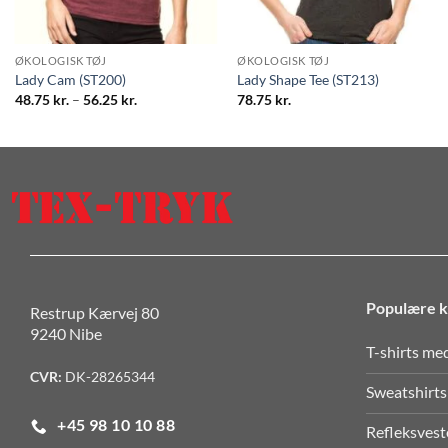
ØKOLOGISK TØJ
ØKOLOGISK TØJ
Lady Cam (ST200)
Lady Shape Tee (ST213)
Prisinterval:
48.75
kr.
–
56.25
kr.
78.75
kr.
48.75 kr.
til
56.25 kr.
Populære k
Restrup Kærvej 80
9240 Nibe
T-shirts me
CVR:
DK-28265344
Sweatshirts
+45 98 10 10 88
Refleksvest