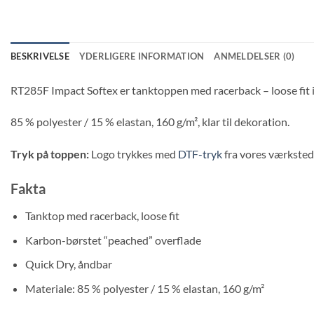
BESKRIVELSE
YDERLIGERE INFORMATION
ANMELDELSER (0)
RT285F Impact Softex er tanktoppen med racerback – loose fit i d
85 % polyester / 15 % elastan, 160 g/m², klar til dekoration.
Tryk på toppen:
Logo trykkes med
DTF-tryk
fra vores værksted 
Fakta
Tanktop med racerback, loose fit
Karbon-børstet “peached” overflade
Quick Dry, åndbar
Materiale: 85 % polyester / 15 % elastan, 160 g/m²