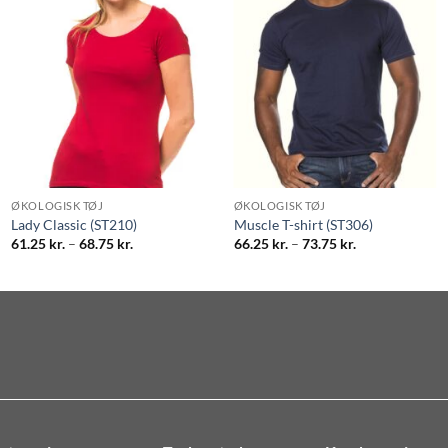
ØKOLOGISK TØJ
ØKOLOGISK TØJ
Lady Classic (ST210)
Muscle T-shirt (ST306)
Prisinterval:
Prisinterval:
61.25
kr.
–
68.75
kr.
66.25
kr.
–
73.75
kr.
61.25 kr.
66.25 kr.
til
til
68.75 kr.
73.75 kr.