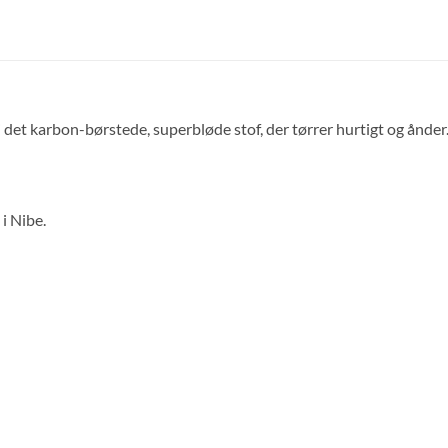
et karbon-børstede, superbløde stof, der tørrer hurtigt og ånder. 
i Nibe.