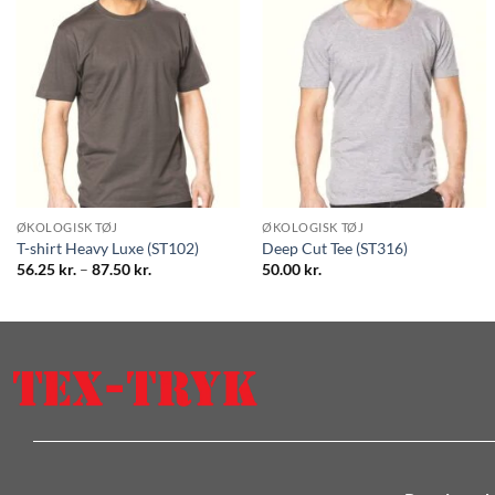
ØKOLOGISK TØJ
ØKOLOGISK TØJ
T-shirt Heavy Luxe (ST102)
Deep Cut Tee (ST316)
Prisinterval:
56.25
kr.
–
87.50
kr.
50.00
kr.
56.25 kr.
til
87.50 kr.