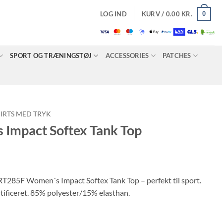
0
LOG IND
KURV /
0.00
KR.
SPORT OG TRÆNINGSTØJ
ACCESSORIES
PATCHES
HIRTS MED TRYK
Impact Softex Tank Top
 RT285F Women´s Impact Softex Tank Top – perfekt til sport.
tificeret. 85% polyester/15% elasthan.