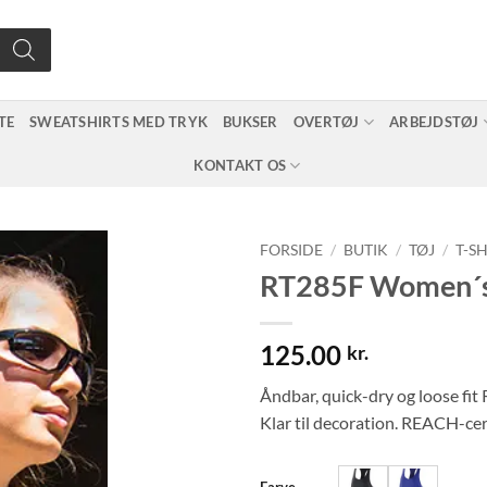
TE
SWEATSHIRTS MED TRYK
BUKSER
OVERTØJ
ARBEJDSTØJ
KONTAKT OS
FORSIDE
/
BUTIK
/
TØJ
/
T-S
RT285F Women´s 
125.00
kr.
Åndbar, quick-dry og loose fit
Klar til decoration. REACH-cer
Farve