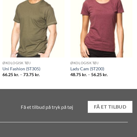
ØKOLOGISK TØJ
ØKOLOGISK TØJ
Uni Fashion (ST305)
Lady Cam (ST200)
Prisinterval:
Prisinterval:
66.25
kr.
–
73.75
kr.
48.75
kr.
–
56.25
kr.
66.25 kr.
48.75 kr.
til
til
73.75 kr.
56.25 kr.
Få et tilbud på tryk på tøj
FÅ ET TILBUD