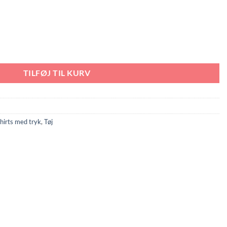
ank Top antal
TILFØJ TIL KURV
hirts med tryk
,
Tøj