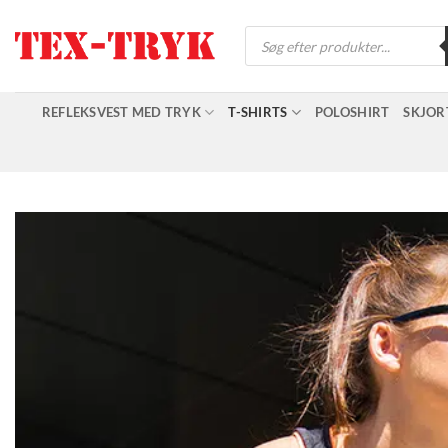
Fortsæt
Products
til
search
indhold
REFLEKSVEST MED TRYK
T-SHIRTS
POLOSHIRT
SKJOR