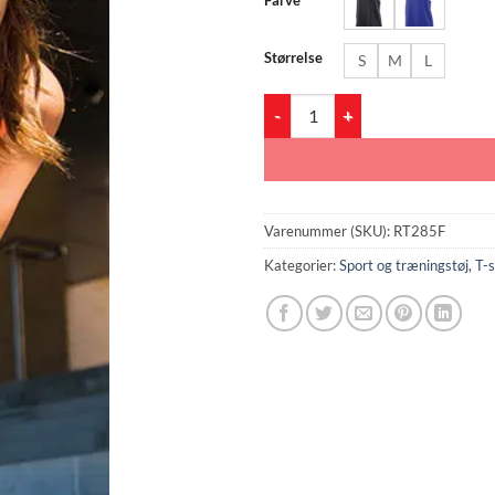
Størrelse
S
M
L
RT285F Women´s Impact Softex T
Varenummer (SKU):
RT285F
Kategorier:
Sport og træningstøj
,
T-s