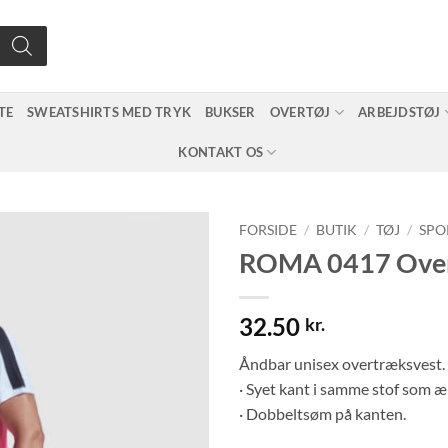
TE
SWEATSHIRTS MED TRYK
BUKSER
OVERTØJ
ARBEJDSTØJ
KONTAKT OS
FORSIDE
/
BUTIK
/
TØJ
/
SPO
ROMA 0417 Over
32.50
kr.
Åndbar unisex overtræksvest.
· Syet kant i samme stof som 
· Dobbeltsøm på kanten.