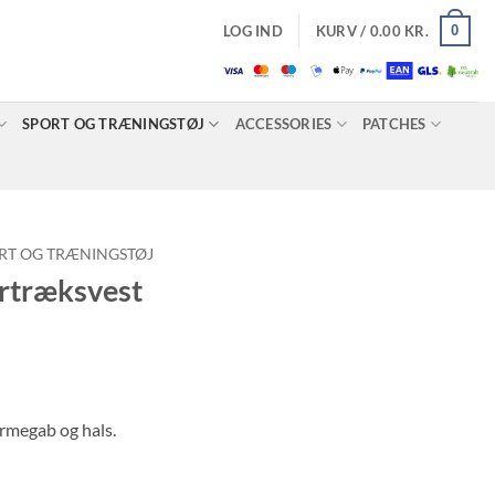
0
LOG IND
KURV /
0.00
KR.
SPORT OG TRÆNINGSTØJ
ACCESSORIES
PATCHES
RT OG TRÆNINGSTØJ
træksvest
ærmegab og hals.