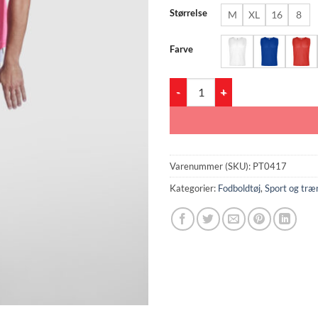
Størrelse
M
XL
16
8
Farve
ROMA 0417 Overtræksvest antal
Varenummer (SKU):
PT0417
Kategorier:
Fodboldtøj
,
Sport og træ