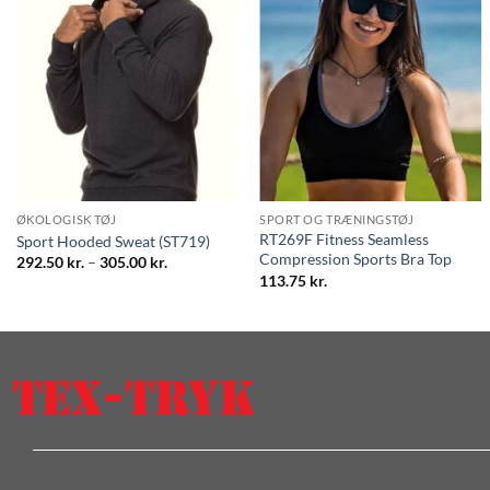
ØKOLOGISK TØJ
SPORT OG TRÆNINGSTØJ
RT269F Fitness Seamless
Sport Hooded Sweat (ST719)
Compression Sports Bra Top
Prisinterval:
292.50
kr.
–
305.00
kr.
292.50 kr.
113.75
kr.
til
305.00 kr.