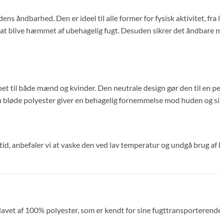
åndbarhed. Den er ideel til alle former for fysisk aktivitet, fra lø
 at blive hæmmet af ubehagelig fugt. Desuden sikrer det åndbare mat
t til både mænd og kvinder. Den neutrale design gør den til en per
bløde polyester giver en behagelig fornemmelse mod huden og sikrer
ang tid, anbefaler vi at vaske den ved lav temperatur og undgå brug a
avet af 100% polyester, som er kendt for sine fugttransporterend