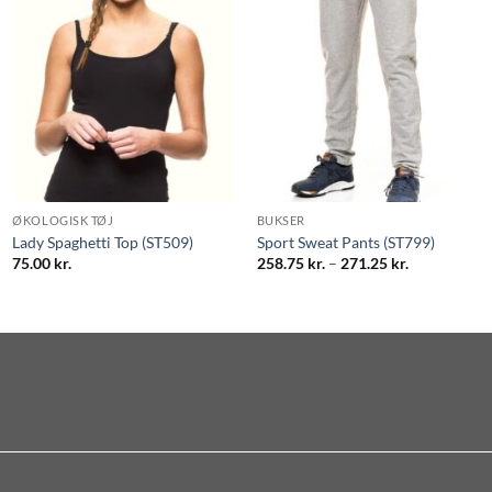
ØKOLOGISK TØJ
BUKSER
Lady Spaghetti Top (ST509)
Sport Sweat Pants (ST799)
Prisinterval:
75.00
kr.
258.75
kr.
–
271.25
kr.
258.75 kr.
til
271.25 kr.