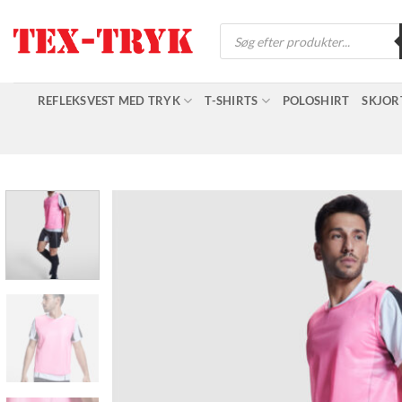
Fortsæt
Products
til
search
indhold
REFLEKSVEST MED TRYK
T-SHIRTS
POLOSHIRT
SKJOR