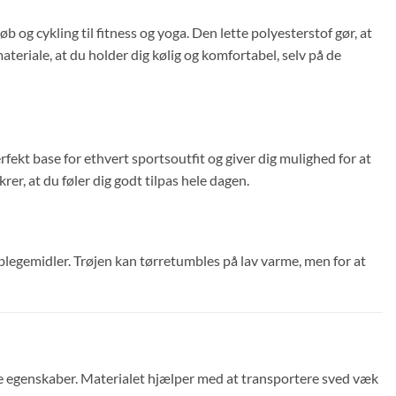
b og cykling til fitness og yoga. Den lette polyesterstof gør, at
eriale, at du holder dig kølig og komfortabel, selv på de
fekt base for ethvert sportsoutfit og giver dig mulighed for at
, at du føler dig godt tilpas hele dagen.
f blegemidler. Trøjen kan tørretumbles på lav varme, men for at
e egenskaber. Materialet hjælper med at transportere sved væk