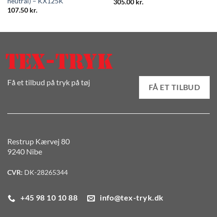
neutral) – KX125K
305.00
kr.
107.50
kr.
Få et tilbud på tryk på tøj
FÅ ET TILBUD
Restrup Kærvej 80
9240 Nibe
CVR:
DK-28265344
+45 98 10 10 88
info@tex-tryk.dk