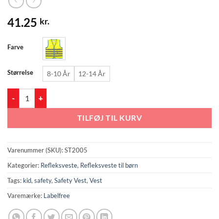
41.25
kr.
Farve
Størrelse
8-10 År
12-14 År
Refleksvest til børn med lynlås og høj synlighed – ST2005 antal
TILFØJ TIL KURV
Varenummer (SKU):
ST2005
Kategorier:
Refleksveste
,
Refleksveste til børn
Tags:
kid
,
safety
,
Safety Vest
,
Vest
Varemærke:
Labelfree