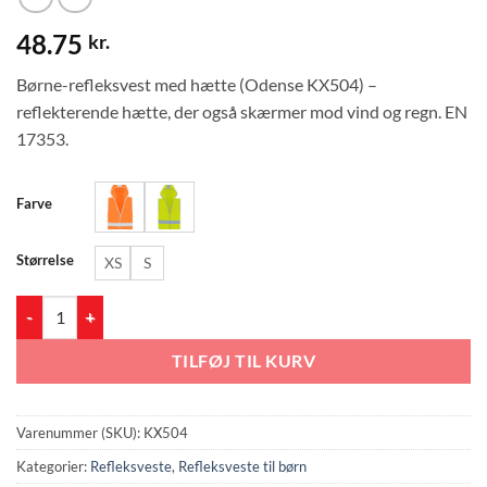
48.75
kr.
Børne-refleksvest med hætte (Odense KX504) –
reflekterende hætte, der også skærmer mod vind og regn. EN
17353.
Farve
Størrelse
XS
S
Refleksvest til børn med hætte (Hi-Vis) – Odense KX504 antal
TILFØJ TIL KURV
Varenummer (SKU):
KX504
Kategorier:
Refleksveste
,
Refleksveste til børn