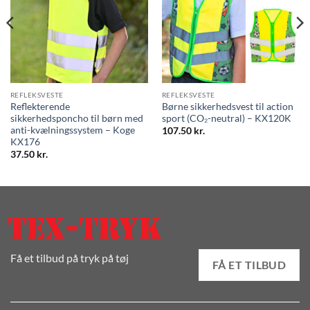
REFLEKSVESTE
REFLEKSVESTE
Reflekterende
Børne sikkerhedsvest til action
sikkerhedsponcho til børn med
sport (CO₂-neutral) – KX120K
anti-kvælningssystem – Koge
107.50
kr.
KX176
37.50
kr.
Få et tilbud på tryk på tøj
FÅ ET TILBUD