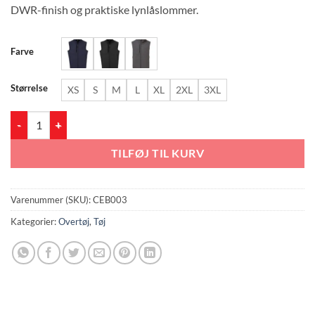
DWR-finish og praktiske lynlåslommer.
Farve
Størrelse
XS
S
M
L
XL
2XL
3XL
CEB003 Expert Basecamp Softshell Vest antal
TILFØJ TIL KURV
Varenummer (SKU):
CEB003
Kategorier:
Overtøj
,
Tøj