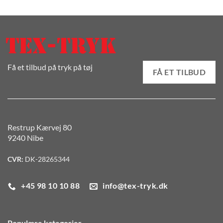
Få et tilbud på tryk på tøj
FÅ ET TILBUD
Restrup Kærvej 80
9240 Nibe
CVR:
DK-28265344
+45 98 10 10 88
info@tex-tryk.dk
Populære kategorier