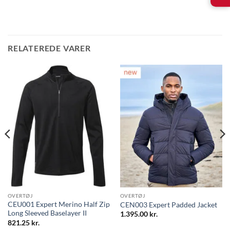
RELATEREDE VARER
l:
OVERTØJ
OVERTØJ
CEU001 Expert Merino Half Zip
CEN003 Expert Padded Jacket
Long Sleeved Baselayer II
1.395.00
kr.
821.25
kr.