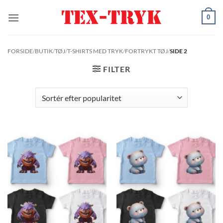
Fortsæt
0
til
indhold
FORSIDE
/
BUTIK
/
TØJ
/
T-SHIRTS MED TRYK
/
FORTRYKT TØJ
/
SIDE 2
FILTER