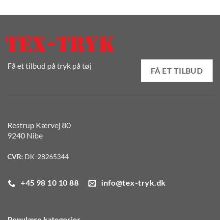
Få et tilbud på tryk på tøj
FÅ ET TILBUD
Restrup Kærvej 80
9240 Nibe
CVR:
DK-28265344
+45 98 10 10 88
info@tex-tryk.dk
Populære kategorier