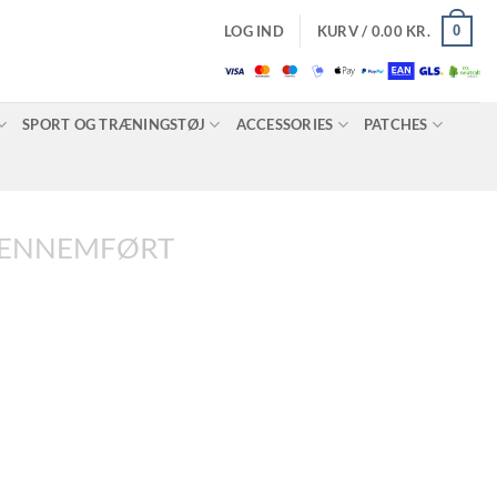
0
LOG IND
KURV /
0.00
KR.
SPORT OG TRÆNINGSTØJ
ACCESSORIES
PATCHES
GENNEMFØRT