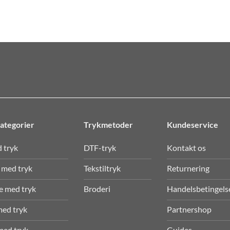
ategorier
Trykmetoder
Kundeservice
d tryk
DTF-tryk
Kontakt os
 med tryk
Tekstiltryk
Returnering
e med tryk
Broderi
Handelsbetingels
med tryk
Partnershop
med tryk
Guides