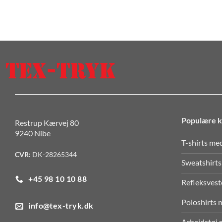
Populære k
Restrup Kærvej 80
9240 Nibe
T-shirts me
CVR:
DK-28265344
Sweatshirts
+45 98 10 10 88
Refleksvest
Poloshirts 
info@tex-tryk.dk
Arbejdstøj 