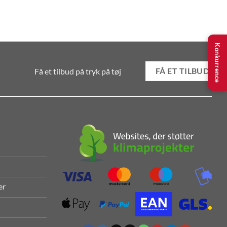
Konkurrence
Få et tilbud på tryk på tøj
FÅ ET TILBUD
er