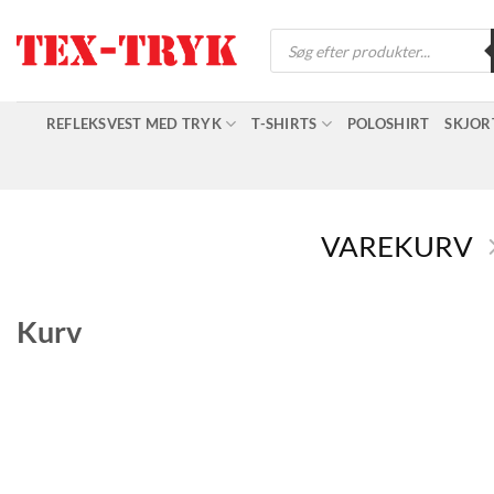
Fortsæt
Products
til
search
indhold
REFLEKSVEST MED TRYK
T-SHIRTS
POLOSHIRT
SKJOR
VAREKURV
Kurv