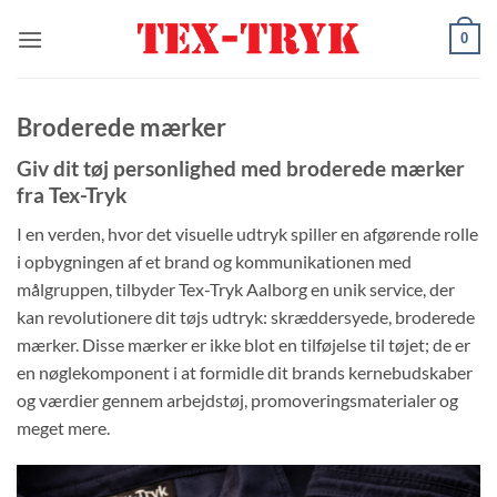
Fortsæt
0
til
indhold
Broderede mærker
Giv dit tøj personlighed med broderede mærker
fra Tex-Tryk
I en verden, hvor det visuelle udtryk spiller en afgørende rolle
i opbygningen af et brand og kommunikationen med
målgruppen, tilbyder Tex-Tryk Aalborg en unik service, der
kan revolutionere dit tøjs udtryk: skræddersyede, broderede
mærker. Disse mærker er ikke blot en tilføjelse til tøjet; de er
en nøglekomponent i at formidle dit brands kernebudskaber
og værdier gennem arbejdstøj, promoveringsmaterialer og
meget mere.