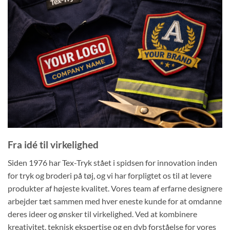
Fra idé til virkelighed
Siden 1976 har Tex-Tryk stået i spidsen for innovation inden
for tryk og broderi på tøj, og vi har forpligtet os til at levere
produkter af højeste kvalitet. Vores team af erfarne designere
arbejder tæt sammen med hver eneste kunde for at omdanne
deres ideer og ønsker til virkelighed. Ved at kombinere
kreativitet, teknisk ekspertise og en dyb forståelse for vores